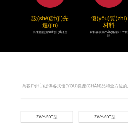
設(shè)計(jì)先
優(yōu)質(zhì)
進(jìn)
材料
高性能的設(SHÈ)計(JÌ)理念
材料要求嚴(YÁN)格確?！?”缺
陷
為客戶(HÙ)提供各式優(YŌU)良產(CHǍN)品和全方位的服
ZWY-50T型
ZWY-60T型