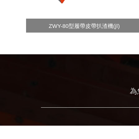
ZWY-80型履帶皮帶扒渣機(jī)
為