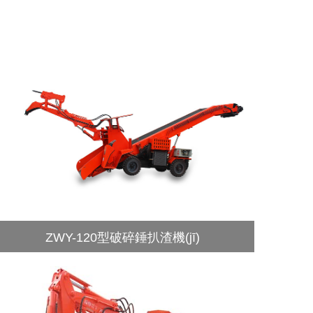
ZWY-120型破碎錘扒渣機(jī)