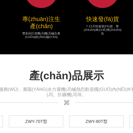
專(zhuān)注生
快速發(fā)貨
產(chǎn)
7-15天快速發(FĀ)貨，專
(ZHUĀN)車(CHĒ)專(ZHUĀN)
豐富的扒渣機(JĪ)機(JĪ)械生產
送
(CHǍN)經(JĪNG)驗(YÀN)
產(chǎn)品展示
務(WÙ)，襄陽(YÁNG)永力通機(JĪ)械熱烈歡迎國(GUÓ)內(NÈI)
(JĪ)、扒礦機(JĪ)等。
1
2
3
4
ZWY-70T型
ZWY-80T型