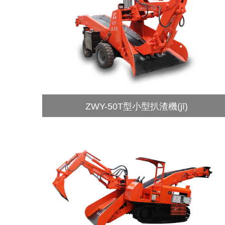
ZWY-50T型小型扒渣機(jī)