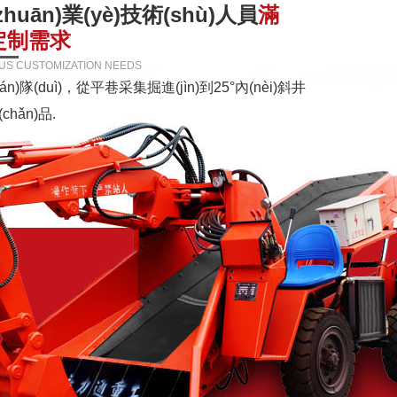
huān)業(yè)技術(shù)人員
滿
種定制需求
US CUSTOMIZATION NEEDS
n)隊(duì)，從平巷采集掘進(jìn)到25°內(nèi)斜井
hǎn)品.