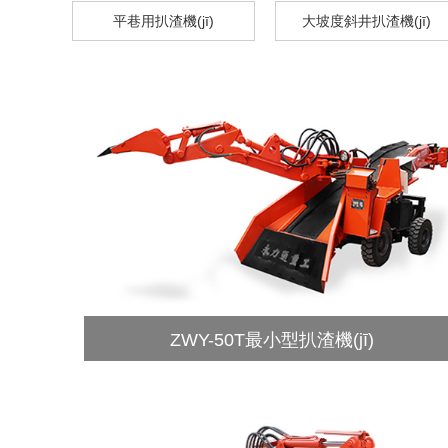
平巷用扒渣機(jī)
大坡度斜井扒渣機(jī)
ZWY-50T最小型扒渣機(jī)