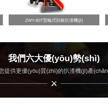
ZWY-80T型輪式刮板扒渣機(jī)
我們六大優(yōu)勢(shì)
您提供更優(yōu)質(zhì)的扒渣機(jī)產(chǎn