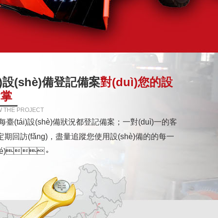
i)設(shè)備登記備案
對(duì)您的設
指掌
W THE PROJECT
每臺(tái)設(shè)備狀況都登記備案；一對(duì)一的客
n)員定期回訪(fǎng)，盡量追蹤您使用設(shè)備的的每一
(jié)。